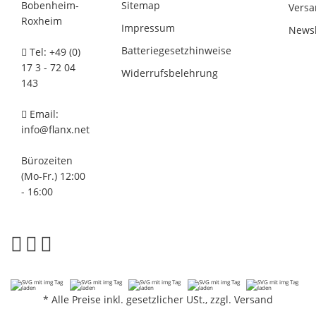
Bobenheim-
Sitemap
Versa
Roxheim
Impressum
Newsl
Batteriegesetzhinweise
Tel: +49 (0)
17 3 - 72 04
Widerrufsbelehrung
143
Email:
info@flanx.net
Bürozeiten
(Mo-Fr.) 12:00
- 16:00
*
Alle Preise inkl. gesetzlicher USt., zzgl.
Versand