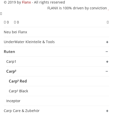
© 2019 by
Flanx
- All rights reserved
FLANX is 100% driven by conviction
0
0
Neu bei Flanx
UnderWater Kleinteile & Tools
Ruten
Carp1
Carp²
Carp² Red
Carp² Black
Inceptor
Carp Care & Zubehör