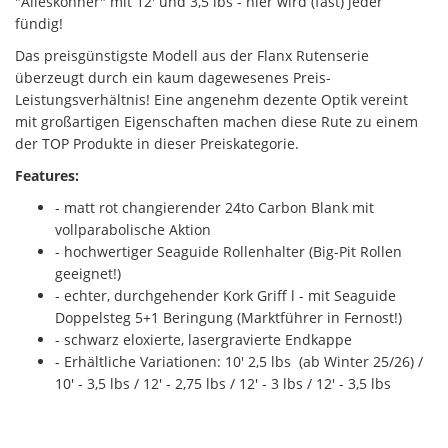
"Alleskönner" mit 12' und 3,5 lbs - hier wird (fast) jeder
fündig!
Das preisgünstigste Modell aus der Flanx Rutenserie
überzeugt durch ein kaum dagewesenes Preis-
Leistungsverhältnis! Eine angenehm dezente Optik vereint
mit großartigen Eigenschaften machen diese Rute zu einem
der TOP Produkte in dieser Preiskategorie.
Features:
- matt rot changierender 24to Carbon Blank mit
vollparabolische Aktion
- hochwertiger Seaguide Rollenhalter (Big-Pit Rollen
geeignet!)
- echter, durchgehender Kork Griff l - mit Seaguide
Doppelsteg 5+1 Beringung (Marktführer in Fernost!)
- schwarz eloxierte, lasergravierte Endkappe
- Erhältliche Variationen: 10' 2,5 lbs (ab Winter 25/26) /
10' - 3,5 lbs / 12' - 2,75 lbs / 12' - 3 lbs / 12' - 3,5 lbs