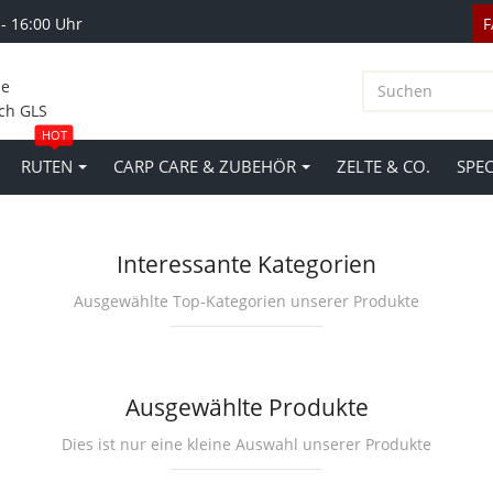
 - 16:00 Uhr
le
ch GLS
HOT
RUTEN
CARP CARE & ZUBEHÖR
ZELTE & CO.
SPE
Interessante Kategorien
Ausgewählte Top-Kategorien unserer Produkte
Ausgewählte Produkte
Dies ist nur eine kleine Auswahl unserer Produkte