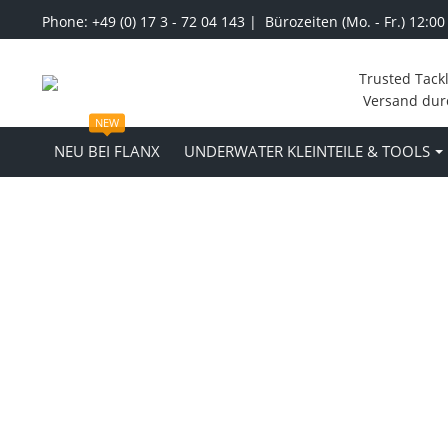
Phone: +49 (0) 17 3 - 72 04 143 | Bürozeiten (Mo. - Fr.) 12:00
Trusted Tack
Versand dur
NEW
NEU BEI FLANX
UNDERWATER KLEINTEILE & TOOLS