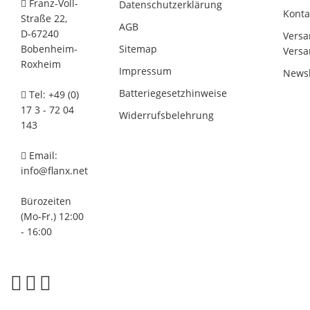
Franz-Voll-
Datenschutzerklärung
Konta
Straße 22,
AGB
D-67240
Versa
Bobenheim-
Sitemap
Versa
Roxheim
Impressum
Newsl
Batteriegesetzhinweise
Tel: +49 (0)
17 3 - 72 04
Widerrufsbelehrung
143
Email:
info@flanx.net
Bürozeiten
(Mo-Fr.) 12:00
- 16:00