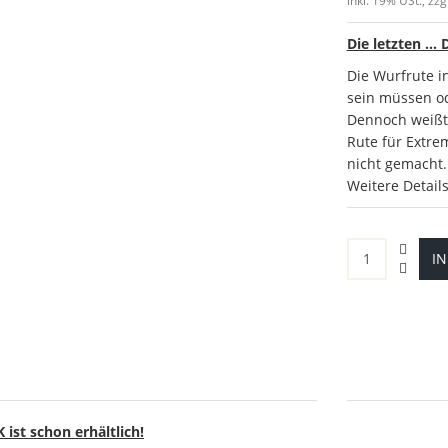
inkl. 19% USt., zzg
Die letzten ...
Die Wurfrute i
sein müssen od
Dennoch weißt 
Rute für Extre
nicht gemacht.
Weitere Detail
I
 ist schon erhältlich!