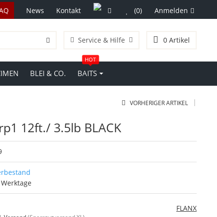
FAQ
News
Kontakt
(0)
Anmelden
Service & Hilfe
0
Artikel
HOT
CIMEN
BLEI & CO.
BAITS
|
VORHERIGER ARTIKEL
rp1 12ft./ 3.5lb BLACK
9
erbestand
7 Werktage
FLANX