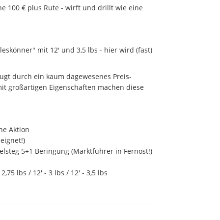
e 100 € plus Rute - wirft und drillt wie eine
eskönner" mit 12' und 3,5 lbs - hier wird (fast)
eugt durch ein kaum dagewesenes Preis-
mit großartigen Eigenschaften machen diese
he Aktion
eignet!)
elsteg 5+1 Beringung (Marktführer in Fernost!)
2,75 lbs / 12' - 3 lbs / 12' - 3,5 lbs