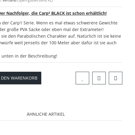
l.
Versand
(Sperrgutversand XL)
 Der Nachfolger, die Carp² BLACK ist schon erhältlich!
n der Carp1 Serie. Wenn es mal etwas schwerere Gewichte
er große PVA Säcke oder eben mal der Extrameter!
sie den Parabolischen Charakter auf. Natürlich ist sie keine
mwürfe weit jenseits der 100 Meter aber dafür ist sie auch
s unten in der Beschreibung!
N DEN WARENKORB
ÄHNLICHE ARTIKEL