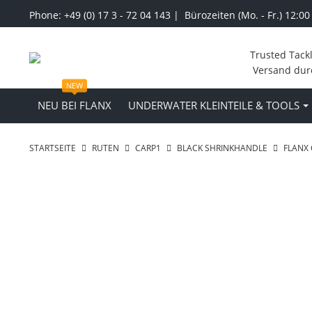
Phone: +49 (0) 17 3 - 72 04 143 | Bürozeiten (Mo. - Fr.) 12:00
Trusted Tack
Versand dur
NEW
NEU BEI FLANX
UNDERWATER KLEINTEILE & TOOLS
STARTSEITE
RUTEN
CARP1
BLACK SHRINKHANDLE
FLANX 