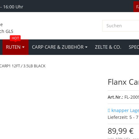
 - 16:00 Uhr
le
ch GLS
HOT
RUTEN
CARP CARE & ZUBEHÖR
ZELTE & CO.
SPE
CARP1 12FT./ 3.5LB BLACK
Flanx Ca
Art.Nr.:
FL-200
knapper Lag
Lieferzeit:
5 - 
89,99 €