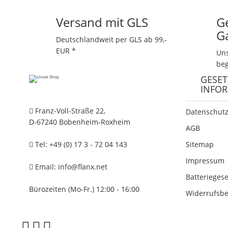
Versand mit GLS
G
G
Deutschlandweit per GLS ab 99,-
EUR *
Uns
beg
GESET
INFO
Franz-Voll-Straße 22,
Datenschutz
D-67240 Bobenheim-Roxheim
AGB
Tel: +49 (0) 17 3 - 72 04 143
Sitemap
Impressum
Email:
info@flanx.net
Batterieges
Bürozeiten (Mo-Fr.) 12:00 - 16:00
Widerrufsb