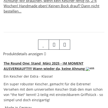
Achtung! Wir brauchen, wenn kein Kescher fertig ist, 2-4
Wochen! Handmade eben! Keinen Bock drauf? Dann nicht
bestellen...
Produktdetails anzeigen
The Round One: Stand März
2025 - IM MOMENT
AUSVERKAUFT!!!! Wann wieder da, keine Ahnung
Ein Kescher der Extra - Klasse!
Ein super robuster Kescher, gemacht für die Extreme!
Versehen mit dem universellen Kescher-Stab den man schon
von "the Net" kennt! 2-teilig mit einsteckbarem Griffstück - so
simpel und doch einzigartig!
-Made in Germay