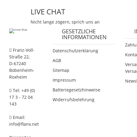
LIVE CHAT
Nicht lange zögern, sprich uns an
GESETZLICHE
INFORMATIONEN
Zahlu
Franz-Voll-
Datenschutzerklärung
Konta
Straße 22,
AGB
D-67240
Versa
Bobenheim-
Sitemap
Versa
Roxheim
Impressum
Newsl
Batteriegesetzhinweise
Tel: +49 (0)
17 3 - 72 04
Widerrufsbelehrung
143
Email:
info@flanx.net