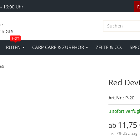
 - 16:00 Uhr
le
ch GLS
HOT
RUTEN
CARP CARE & ZUBEHÖR
ZELTE & CO.
SPE
IES
Red Devil
Art.Nr.:
P-20
sofort verfüg
11,75
ab
inkl. 7% USt., zzgl