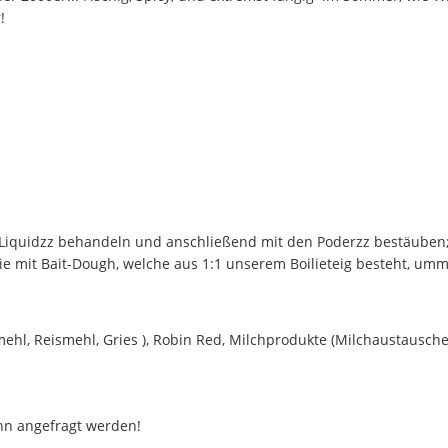
!
&-Liquidzz behandeln und anschließend mit den Poderzz bestäuben;
ie mit Bait-Dough, welche aus 1:1 unserem Boilieteig besteht, u
hl, Reismehl, Gries ), Robin Red, Milchprodukte (Milchaustauscher
ann angefragt werden!