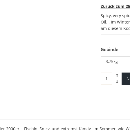
Zurück zum 25
Spicy, very sp
Oil... Im Winte
am diesem Köd
Gebinde
I
er 2000er... Fischig, Spicy, und extremst fängig im Sommer, wie Wi