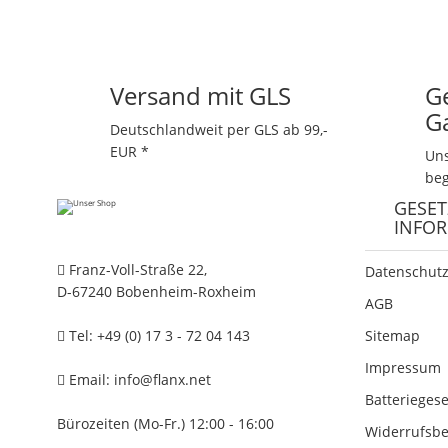
Versand mit GLS
G
G
Deutschlandweit per GLS ab 99,-
EUR *
Uns
beg
GESET
INFO
Franz-Voll-Straße 22,
Datenschutz
D-67240 Bobenheim-Roxheim
AGB
Tel: +49 (0) 17 3 - 72 04 143
Sitemap
Impressum
Email:
info@flanx.net
Batterieges
Bürozeiten (Mo-Fr.) 12:00 - 16:00
Widerrufsb