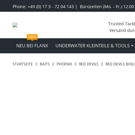
Phone: +49 (0) 17 3 - 72 04 143 | Bürozeiten (Mo. - Fr.) 12:00
Trusted Tack
Versand dur
NEW
NEU BEI FLANX
UNDERWATER KLEINTEILE & TOOLS
STARTSEITE
BAITS
PHOENIX
RED DEVILS
RED DEVILS BOIL