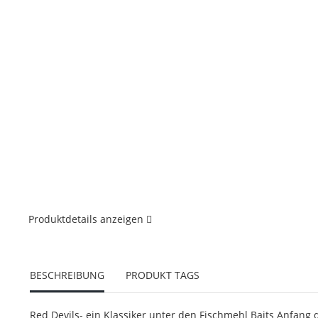
Produktdetails anzeigen
BESCHREIBUNG
PRODUKT TAGS
Red Devils- ein Klassiker unter den Fischmehl Baits Anfang d