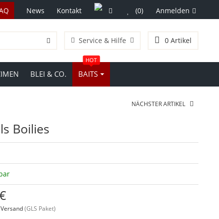
FAQ
News
Kontakt
(0)
Anmelden
Service & Hilfe
0
Artikel
HOT
CIMEN
BLEI & CO.
BAITS
NÄCHSTER ARTIKEL
s Boilies
bar
 €
.
Versand
(GLS Paket)