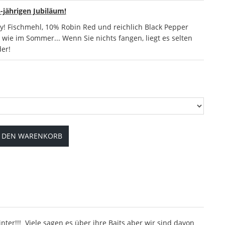
-jährigen Jubiläum!
icy! Fischmehl, 10% Robin Red und reichlich Black Pepper
r wie im Sommer... Wenn Sie nichts fangen, liegt es selten
er!
N DEN WARENKORB
nter!!! Viele sagen es über ihre Baits aber wir sind davon