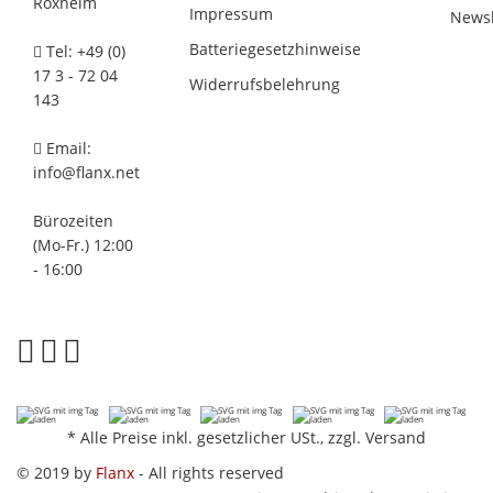
Roxheim
Impressum
Newsl
Batteriegesetzhinweise
Tel: +49 (0)
17 3 - 72 04
Widerrufsbelehrung
143
Email:
info@flanx.net
Bürozeiten
(Mo-Fr.) 12:00
- 16:00
*
Alle Preise inkl. gesetzlicher USt., zzgl.
Versand
© 2019 by
Flanx
- All rights reserved