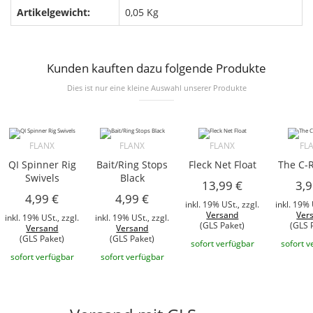
Artikelgewicht:
0,05
Kg
Kunden kauften dazu folgende Produkte
Dies ist nur eine kleine Auswahl unserer Produkte
FLANX
FLANX
FLANX
FL
QI Spinner Rig
Bait/Ring Stops
Fleck Net Float
The C-
Swivels
Black
13,99 €
3,9
4,99 €
4,99 €
inkl. 19% USt., zzgl.
inkl. 19% 
Versand
Ver
inkl. 19% USt., zzgl.
inkl. 19% USt., zzgl.
(GLS Paket)
(GLS 
Versand
Versand
(GLS Paket)
(GLS Paket)
sofort verfügbar
sofort v
sofort verfügbar
sofort verfügbar