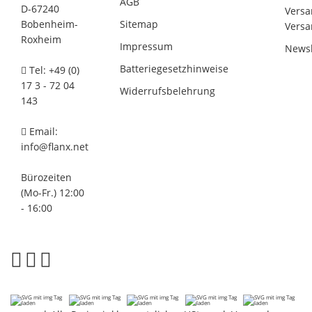
AGB
D-67240
Versa
Bobenheim-
Sitemap
Versa
Roxheim
Impressum
Newsl
Batteriegesetzhinweise
Tel: +49 (0)
17 3 - 72 04
Widerrufsbelehrung
143
Email:
info@flanx.net
Bürozeiten
(Mo-Fr.) 12:00
- 16:00