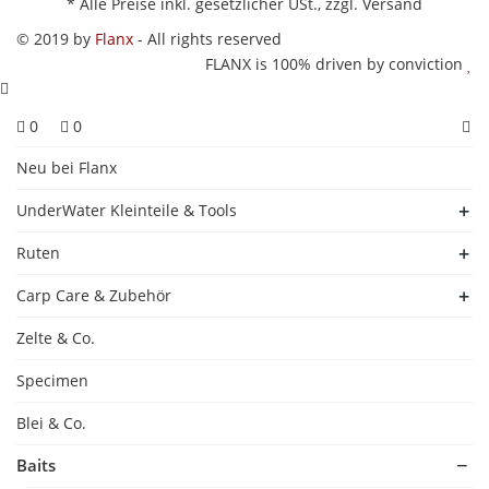
*
Alle Preise inkl. gesetzlicher USt., zzgl.
Versand
© 2019 by
Flanx
- All rights reserved
FLANX is 100% driven by conviction
0
0
Neu bei Flanx
UnderWater Kleinteile & Tools
Ruten
Carp Care & Zubehör
Zelte & Co.
Specimen
Blei & Co.
Baits