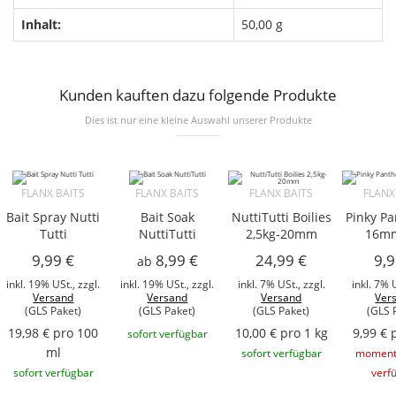
Inhalt:
50,00 g
Kunden kauften dazu folgende Produkte
Dies ist nur eine kleine Auswahl unserer Produkte
FLANX BAITS
FLANX BAITS
FLANX BAITS
FLANX
Bait Spray Nutti
Bait Soak
NuttiTutti Boilies
Pinky Pa
Tutti
NuttiTutti
2,5kg-20mm
16mm
9,99 €
8,99 €
24,99 €
9,9
ab
inkl. 19% USt., zzgl.
inkl. 19% USt., zzgl.
inkl. 7% USt., zzgl.
inkl. 7% U
Versand
Versand
Versand
Ver
(GLS Paket)
(GLS Paket)
(GLS Paket)
(GLS 
19,98 € pro 100
10,00 € pro 1 kg
9,99 € 
sofort verfügbar
ml
sofort verfügbar
momenta
sofort verfügbar
verf