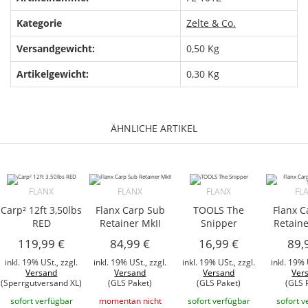
Kategorie
Zelte & Co.
Versandgewicht:
0,50 Kg
Artikelgewicht:
0,30
Kg
ÄHNLICHE ARTIKEL
FLANX
FLANX
FLANX
FL
Carp² 12ft 3,50lbs
Flanx Carp Sub
TOOLS The
Flanx C
RED
Retainer MkII
Snipper
Retaine
119,99 €
84,99 €
16,99 €
89,
inkl. 19% USt., zzgl.
inkl. 19% USt., zzgl.
inkl. 19% USt., zzgl.
inkl. 19% 
Versand
Versand
Versand
Ver
(Sperrgutversand XL)
(GLS Paket)
(GLS Paket)
(GLS 
sofort verfügbar
momentan nicht
sofort verfügbar
sofort v