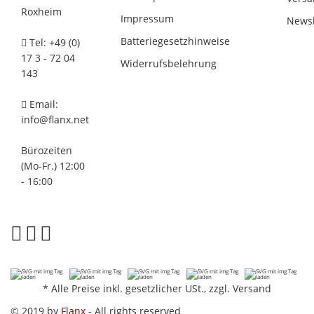
Roxheim
Impressum
Newsl
Batteriegesetzhinweise
Tel: +49 (0)
17 3 - 72 04
Widerrufsbelehrung
143
Email:
info@flanx.net
Bürozeiten
(Mo-Fr.) 12:00
- 16:00
*
Alle Preise inkl. gesetzlicher USt., zzgl.
Versand
© 2019 by
Flanx
- All rights reserved