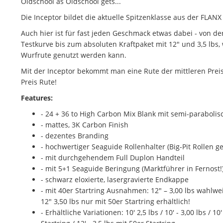
Oldschool as Oldschool gets...
Die Inceptor bildet die aktuelle Spitzenklasse aus der FLANX
Auch hier ist für fast jeden Geschmack etwas dabei - von de
Testkurve bis zum absoluten Kraftpaket mit 12" und 3,5 lbs
Wurfrute genutzt werden kann.
Mit der Inceptor bekommt man eine Rute der mittleren Prei
Preis Rute!
Features:
- 24 + 36 to High Carbon Mix Blank mit semi-parabolis
- mattes, 3K Carbon Finish
- dezentes Branding
- hochwertiger Seaguide Rollenhalter (Big-Pit Rollen ge
- mit durchgehendem Full Duplon Handteil
- mit 5+1 Seaguide Beringung (Marktführer in Fernost!
- schwarz eloxierte, lasergravierte Endkappe
- mit 40er Startring Ausnahmen: 12" – 3,00 lbs wahlwei
12" 3,50 lbs nur mit 50er Startring erhältlich!
- Erhältliche Variationen: 10' 2,5 lbs / 10' - 3,00 lbs / 10' 