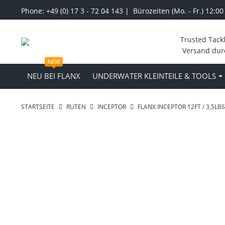
Phone: +49 (0) 17 3 - 72 04 143 | Bürozeiten (Mo. - Fr.) 12:00
Trusted Tack
Versand dur
NEW
NEU BEI FLANX
UNDERWATER KLEINTEILE & TOOLS
STARTSEITE
RUTEN
INCEPTOR
FLANX INCEPTOR 12FT / 3,5L