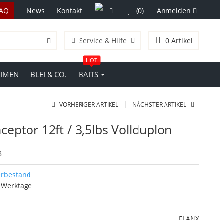
FAQ
News
Kontakt
(0)
Anmelden
Service & Hilfe
0
Artikel
HOT
CIMEN
BLEI & CO.
BAITS
|
VORHERIGER ARTIKEL
NÄCHSTER ARTIKEL
ceptor 12ft / 3,5lbs Vollduplon
8
erbestand
7 Werktage
FLANX