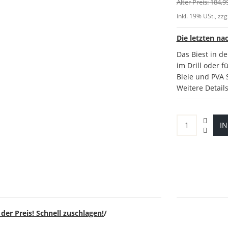
Alter Preis:
184,9
inkl. 19% USt., zzg
Die letzten na
Das Biest in de
im Drill oder 
Bleie und PVA 
Weitere Detail
I
 der Preis! Schnell zuschlagen!
/