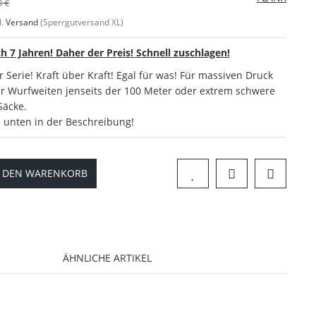
9 €
l.
Versand
(Sperrgutversand XL)
ch 7 Jahren! Daher der Preis! Schnell zuschlagen!
r Serie! Kraft über Kraft! Egal für was! Für massiven Druck
für Wurfweiten jenseits der 100 Meter oder extrem schwere
Säcke.
s unten in der Beschreibung!
N DEN WARENKORB
ÄHNLICHE ARTIKEL