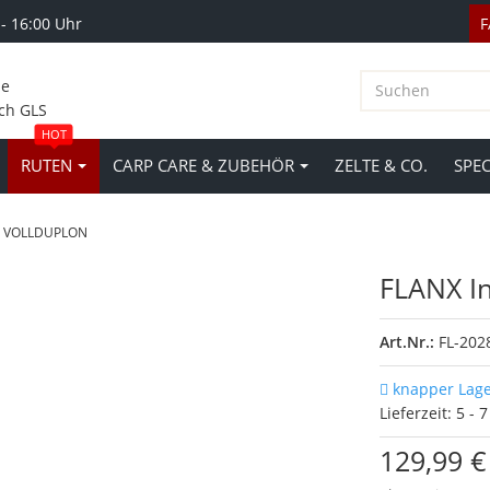
 - 16:00 Uhr
le
ch GLS
HOT
RUTEN
CARP CARE & ZUBEHÖR
ZELTE & CO.
SPE
BS VOLLDUPLON
FLANX In
Art.Nr.:
FL-202
knapper Lag
Lieferzeit:
5 - 
129,99 €