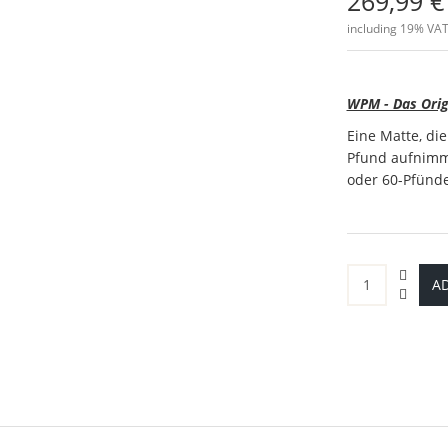
269,99 €
including 19% VAT
WPM - Das Orig
Eine Matte, die
Pfund aufnimmt
oder 60-Pfünd
AD