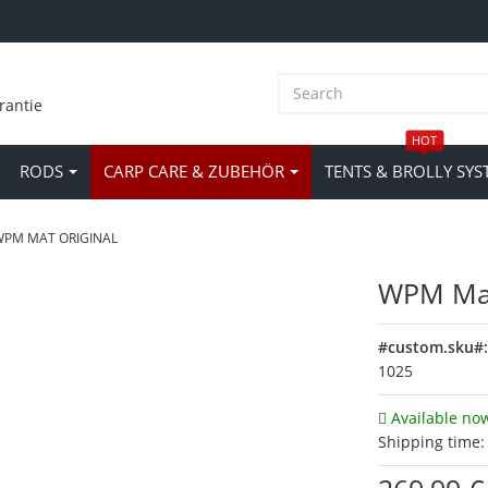
rantie
HOT
RODS
CARP CARE & ZUBEHÖR
TENTS & BROLLY SYS
WPM MAT ORIGINAL
WPM Mat
#custom.sku#
1025
Available no
Shipping time