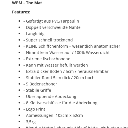
WPM - The Mat
Features:
- Gefertigt aus PVC/Tarpaulin
- Doppelt verschweißte Nähte
- Langlebig
- Super schnell trocknend
- KEINE Schiffchenform – wesentlich anatomischer
- Nimmt kein Wasser auf / 100% Wasserdicht
- Extreme fischschonend
- Kann mit Wasser befüllt werden
- Extra dicker Boden / 5cm / herausnehmbar
- Stabiler Rand 5cm dick / 20cm hoch
- 5 Bodenschoner
- Stabile Griffe
- Überlappende Abdeckung
- 8 Klettverschlüsse für die Abdeckung
- Logo Print
- Abmessungen: 102cm x 52cm
- 3,5kg
- Wer die Matte lieber mit Ablauf hätte, wir bieten ei