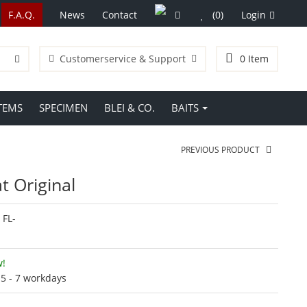
F.A.Q.
News
Contact
(0)
Login
Customerservice & Support
0
Item
TEMS
SPECIMEN
BLEI & CO.
BAITS
PREVIOUS PRODUCT
 Original
:
FL-
w!
:
5 - 7 workdays