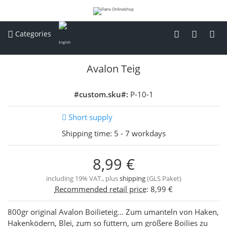
Categories
Avalon Teig
#custom.sku#:
P-10-1
Short supply
Shipping time:
5 - 7 workdays
8,99 €
including 19% VAT., plus
shipping
(GLS Paket)
Recommended retail price
:
8,99 €
800gr original Avalon Boilieteig... Zum umanteln von Haken,
Hakenködern, Blei, zum so füttern, um größere Boilies zu