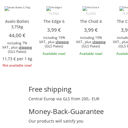
FLANX
FLANX
FL
Avalo Boilies
The Edge 6
The Chod 4
The C
3,75kg
3,99 €
3,99 €
3,9
44,00 €
including 19%
including 19%
includ
VAT., plus
shipping
VAT., plus
shipping
VAT., plu
including 7%
(GLS Paket)
(GLS Paket)
(GLS 
VAT., plus
shipping
(GLS Paket)
Available now!
Available now!
Availab
11,73 € per 1 kg
Not available now!
Free shipping
Central Europ via GLS from 200,- EUR
Money-Back-Guarantee
Our products will satisfy you