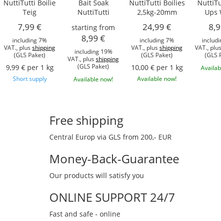
NuttiTutti Boilie
Bait Soak
NuttiTutti Boilies
NuttiTu
Teig
NuttiTutti
2,5kg-20mm
Ups 
7,99 €
24,99 €
8,9
starting from
8,99 €
including 7%
including 7%
includ
VAT., plus
shipping
VAT., plus
shipping
VAT., plu
including 19%
(GLS Paket)
(GLS Paket)
(GLS 
VAT., plus
shipping
(GLS Paket)
9,99 € per 1 kg
10,00 € per 1 kg
Availab
Short supply
Available now!
Available now!
Free shipping
Central Europ via GLS from 200,- EUR
Money-Back-Guarantee
Our products will satisfy you
ONLINE SUPPORT 24/7
Fast and safe - online