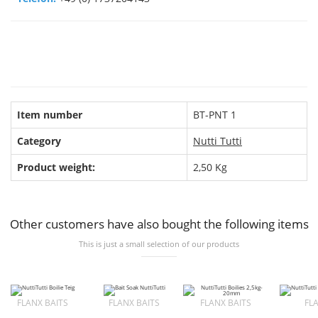
Item number
BT-PNT 1
Category
Nutti Tutti
Product weight:
2,50
Kg
Other customers have also bought the following items
This is just a small selection of our products
FLANX BAITS
FLANX BAITS
FLANX BAITS
FL