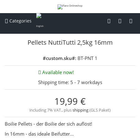
Categories
Pellets NuttiTutti 2,5kg 16mm
#custom.sku#:
BT-PNT 1
Available now!
Shipping time:
5 - 7 workdays
19,99 €
including 7% VAT., plus
shipping
(GLS Paket)
Boilie Pellets - der Boilie der sich auflöst!
In 16mm - das ideale Beifutter...