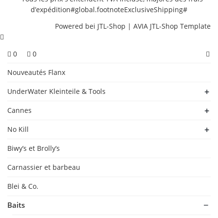
d’expédition
#global.footnoteExclusiveShipping#
Powered bei
JTL-Shop
|
AVIA JTL-Shop Template
0
0
Nouveautés Flanx
UnderWater Kleinteile & Tools
Cannes
No Kill
Biwy’s et Brolly’s
Carnassier et barbeau
Blei & Co.
Baits