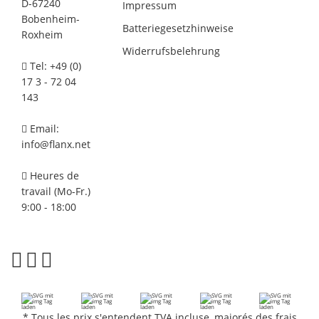
D-67240
Impressum
Bobenheim-
Batteriegesetzhinweise
Roxheim
Widerrufsbelehrung
Tel: +49 (0)
17 3 - 72 04
143
Email:
info@flanx.net
Heures de
travail (Mo-Fr.)
9:00 - 18:00
*
Tous les prix s'entendent TVA incluse, majorés
des frais